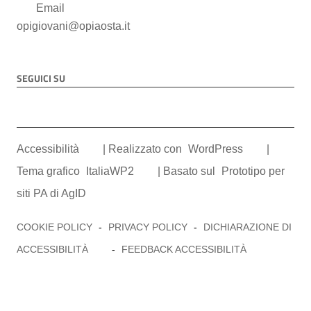
Email
opigiovani@opiaosta.it
SEGUICI SU
Sezione Link Utili
Accessibilità
| Realizzato con
WordPress
|
Tema grafico
ItaliaWP2
| Basato sul
Prototipo per
siti PA di AgID
COOKIE POLICY
-
PRIVACY POLICY
-
DICHIARAZIONE DI
ACCESSIBILITÀ
-
FEEDBACK ACCESSIBILITÀ
Crediti:
Sito realizzato da Studio Ferrandoz