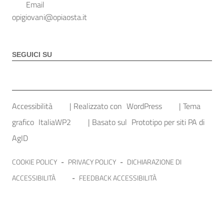
Email
opigiovani@opiaosta.it
SEGUICI SU
Sezione Link Utili
Accessibilità
| Realizzato con
WordPress
|
Tema
grafico
ItaliaWP2
| Basato sul
Prototipo per siti PA di
AgID
COOKIE POLICY
-
PRIVACY POLICY
-
DICHIARAZIONE DI
ACCESSIBILITÀ
-
FEEDBACK ACCESSIBILITÀ
Crediti:
Sito realizzato da Studio Ferrandoz